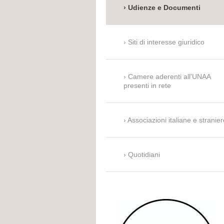
Udienze e Documenti
Siti di interesse giuridico
Camere aderenti all'UNAA
presenti in rete
Associazioni italiane e stranier
Quotidiani