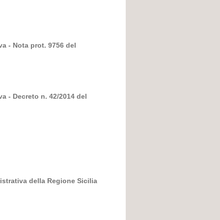
i
va - Nota prot. 9756 del
va - Decreto n. 42/2014 del
strativa della Regione Sicilia