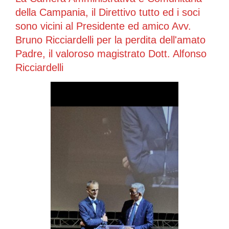
della Campania, il Direttivo tutto ed i soci
sono vicini al Presidente ed amico Avv.
Bruno Ricciardelli per la perdita dell'amato
Padre, il valoroso magistrato Dott. Alfonso
Ricciardelli