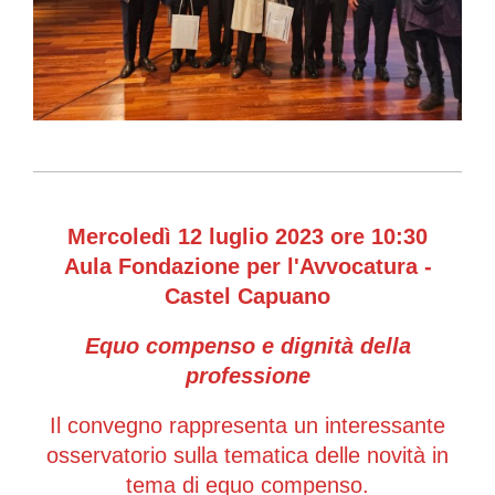
Mercoledì 12 luglio 2023 ore 10:30
Aula Fondazione per l'Avvocatura -
Castel Capuano
Equo
compenso e dignità della
professione
Il convegno rappresenta un interessante
osservatorio sulla tematica delle novità in
tema di equo compenso.