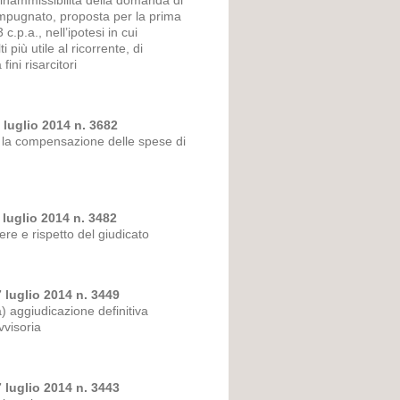
a inammissibilità della domanda di
impugnato, proposta per la prima
 c.p.a., nell’ipotesi in cui
più utile al ricorrente, di
fini risarcitori
 luglio 2014 n. 3682
are la compensazione delle spese di
 luglio 2014 n. 3482
ere e rispetto del giudicato
 luglio 2014 n. 3449
a) aggiudicazione definitiva
vvisoria
 luglio 2014 n. 3443