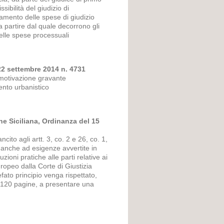
ibilità del giudizio di
mento delle spese di giudizio
 partire dal quale decorrono gli
delle spese processuali
22 settembre 2014 n. 4731
i motivazione gravante
ento urbanistico
ne Siciliana, Ordinanza del 15
ncito agli artt. 3, co. 2 e 26, co. 1,
 anche ad esigenze avvertite in
ioni pratiche alle parti relative ai
uropeo dalla Corte di Giustizia
fato principio venga rispettato,
i 120 pagine, a presentare una