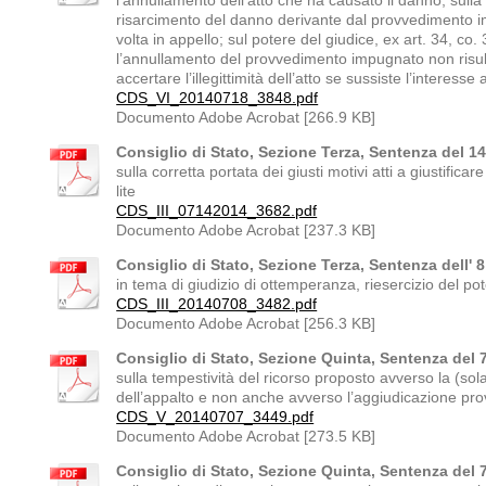
l'annullamento dell'atto che ha causato il danno; sull
risarcimento del danno derivante dal provvedimento 
volta in appello; sul potere del giudice, ex art. 34, co. 3
l’annullamento del provvedimento impugnato non risulti 
accertare l’illegittimità dell’atto se sussiste l’interesse a 
CDS_VI_20140718_3848.pdf
Documento Adobe Acrobat [266.9 KB]
Consiglio di Stato, Sezione Terza, Sentenza del 14
sulla corretta portata dei giusti motivi atti a giustific
lite
CDS_III_07142014_3682.pdf
Documento Adobe Acrobat [237.3 KB]
Consiglio di Stato, Sezione Terza, Sentenza dell' 8
in tema di giudizio di ottemperanza, riesercizio del pot
CDS_III_20140708_3482.pdf
Documento Adobe Acrobat [256.3 KB]
Consiglio di Stato, Sezione Quinta, Sentenza del 7
sulla tempestività del ricorso proposto avverso la (sol
dell’appalto e non anche avverso l’aggiudicazione pro
CDS_V_20140707_3449.pdf
Documento Adobe Acrobat [273.5 KB]
Consiglio di Stato, Sezione Quinta, Sentenza del 7