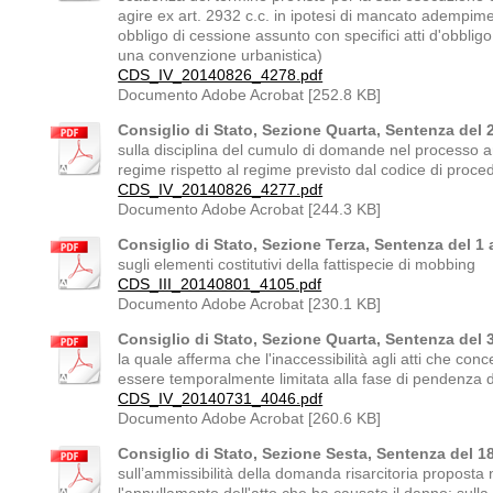
agire ex art. 2932 c.c. in ipotesi di mancato adempime
obbligo di cessione assunto con specifici atti d'obblig
una convenzione urbanistica)
CDS_IV_20140826_4278.pdf
Documento Adobe Acrobat [252.8 KB]
Consiglio di Stato, Sezione Quarta, Sentenza del 
sulla disciplina del cumulo di domande nel processo am
regime rispetto al regime previsto dal codice di proced
CDS_IV_20140826_4277.pdf
Documento Adobe Acrobat [244.3 KB]
Consiglio di Stato, Sezione Terza, Sentenza del 1
sugli elementi costitutivi della fattispecie di mobbing
CDS_III_20140801_4105.pdf
Documento Adobe Acrobat [230.1 KB]
Consiglio di Stato, Sezione Quarta, Sentenza del 3
la quale afferma che l'inaccessibilità agli atti che con
essere temporalmente limitata alla fase di pendenza d
CDS_IV_20140731_4046.pdf
Documento Adobe Acrobat [260.6 KB]
Consiglio di Stato, Sezione Sesta, Sentenza del 18
sull’ammissibilità della domanda risarcitoria proposta 