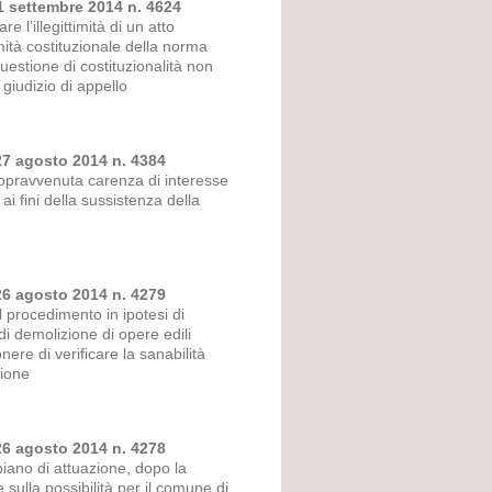
11 settembre 2014 n. 4624
e l’illegittimità di un atto
imità costituzionale della norma
uestione di costituzionalità non
 giudizio di appello
27 agosto 2014 n. 4384
 sopravvenuta carenza di interesse
i fini della sussistenza della
26 agosto 2014 n. 4279
l procedimento in ipotesi di
i demolizione di opere edili
ere di verificare la sanabilità
zione
26 agosto 2014 n. 4278
piano di attuazione, dopo la
sulla possibilità per il comune di