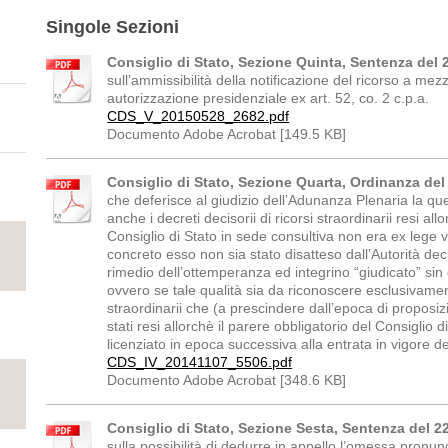
Singole Sezioni
Consiglio di Stato, Sezione Quinta, Sentenza del
sull’ammissibilità della notificazione del ricorso a me
autorizzazione presidenziale ex art. 52, co. 2 c.p.a.
CDS_V_20150528_2682.pdf
Documento Adobe Acrobat [149.5 KB]
Consiglio di Stato, Sezione Quarta, Ordinanza de
che deferisce al giudizio dell’Adunanza Plenaria la qu
anche i decreti decisorii di ricorsi straordinarii resi all
Consiglio di Stato in sede consultiva non era ex lege 
concreto esso non sia stato disatteso dall’Autorità deci
rimedio dell’ottemperanza ed integrino “giudicato” si
ovvero se tale qualità sia da riconoscere esclusivamente
straordinarii che (a prescindere dall’epoca di proposiz
stati resi allorchè il parere obbligatorio del Consiglio 
licenziato in epoca successiva alla entrata in vigore d
CDS_IV_20141107_5506.pdf
Documento Adobe Acrobat [348.6 KB]
Consiglio di Stato, Sezione Sesta, Sentenza del 2
sulla possibilità di dedurre in appello l’omessa pronun