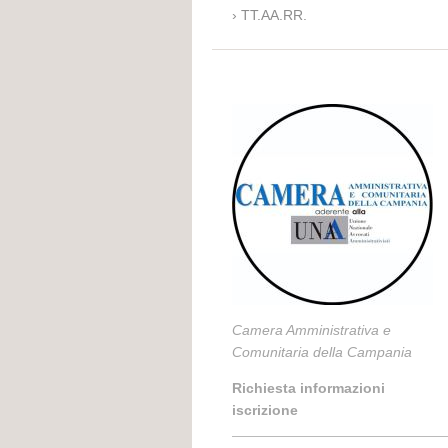
TT.AA.RR.
Camera Amministrativa e
Comunitaria della Campania
Richiesta informazioni
iscrizione