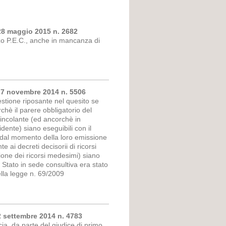
 28 maggio 2015 n. 2682
zzo P.E.C., anche in mancanza di
l 7 novembre 2014 n. 5506
estione riposante nel quesito se
orchè il parere obbligatorio del
vincolante (ed ancorchè in
dente) siano eseguibili con il
n dal momento della loro emissione
 ai decreti decisorii di ricorsi
ione dei ricorsi medesimi) siano
di Stato in sede consultiva era stato
ella legge n. 69/2009
2 settembre 2014 n. 4783
cia, da parte del giudice di primo