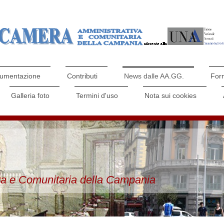
umentazione
Contributi
News dalle AA.GG.
For
Galleria foto
Termini d'uso
Nota sui cookies
a e Comunitaria della Campania