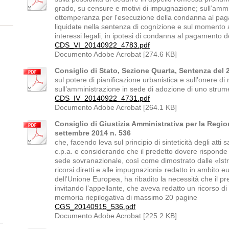
grado, su censure e motivi di impugnazione; sull’ammiss
ottemperanza per l'esecuzione della condanna al paga
liquidate nella sentenza di cognizione e sul momento a
interessi legali, in ipotesi di condanna al pagamento 
CDS_VI_20140922_4783.pdf
Documento Adobe Acrobat [274.6 KB]
Consiglio di Stato, Sezione Quarta, Sentenza del 
sul potere di pianificazione urbanistica e sull’onere d
sull’amministrazione in sede di adozione di uno strum
CDS_IV_20140922_4731.pdf
Documento Adobe Acrobat [264.1 KB]
Consiglio di Giustizia Amministrativa per la Regio
settembre 2014 n. 536
che, facendo leva sul principio di sinteticità degli atti sa
c.p.a. e considerando che il predetto dovere risponde
sede sovranazionale, così come dimostrato dalle «Istruz
ricorsi diretti e alle impugnazioni» redatto in ambito e
dell’Unione Europea, ha ribadito la necessità che il pre
invitando l’appellante, che aveva redatto un ricorso d
memoria riepilogativa di massimo 20 pagine
CGS_20140915_536.pdf
Documento Adobe Acrobat [225.2 KB]