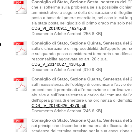
Consiglio di Stato, Sezione Sesta, sentenza dell’
che si sofferma sulla problema se sia possibile dichiarar
amministrativo a seguito della dichiarazione di illegitt
posta a base del potere esercitato, nel caso in cui la q
sia stata posta nel giudizio di primo grado ma solo nel
CDS_VI_20140911_4624.pdf
Documento Adobe Acrobat [255.8 KB]
Consiglio di Stato, Sezione Quinta, Sentenza del 
sulla dichiarazione di improcedibilità dell’appello per
e sul quando possa considerarsi temeraria una difesa a
responsabilità aggravata ex art. 26 c.p.a.
CDS_V_20140827_4384.pdf
Documento Adobe Acrobat [310.9 KB]
Consiglio di Stato, Sezione Quarta, Sentenza del 
sull’insussistenza dell’obbligo di comunicare l’avvio de
procedimenti preordinati all'emanazione di ordinanze d
abusive e sull’insussistenza a carico del comune dell'on
dell'opera prima di emettere una ordinanza di demoli
CDS_IV_20140826_4279.pdf
Documento Adobe Acrobat [246.6 KB]
Consiglio di Stato, Sezione Quarta, Sentenza del 
sui principi che discendono in materia di efficacia del 
scadenza del termine previsto per la sua esecuzione e 