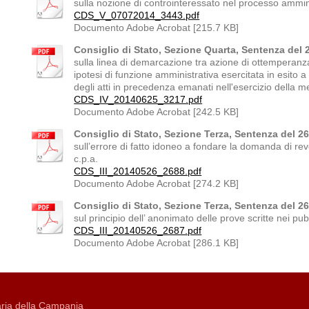
sulla nozione di controinteressato nel processo ammin
CDS_V_07072014_3443.pdf
Documento Adobe Acrobat [215.7 KB]
Consiglio di Stato, Sezione Quarta, Sentenza del 
sulla linea di demarcazione tra azione di ottemperanz
ipotesi di funzione amministrativa esercitata in esito 
degli atti in precedenza emanati nell'esercizio della
CDS_IV_20140625_3217.pdf
Documento Adobe Acrobat [242.5 KB]
Consiglio di Stato, Sezione Terza, Sentenza del 2
sull’errore di fatto idoneo a fondare la domanda di rev
c.p.a.
CDS_III_20140526_2688.pdf
Documento Adobe Acrobat [274.2 KB]
Consiglio di Stato, Sezione Terza, Sentenza del 2
sul principio dell’ anonimato delle prove scritte nei pub
CDS_III_20140526_2687.pdf
Documento Adobe Acrobat [286.1 KB]
ria della Campania